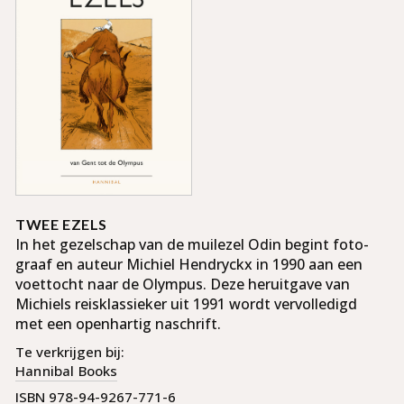
TWEE EZELS
In het gezelschap van de muil­ezel Odin begint foto­
graaf en au­teur Michiel Hendryckx in 1990 aan een
voet­tocht naar de Olympus.
Deze her­uitgave van
Michiels reis­klassieker uit 1991 wordt ver­volledigd
met een open­hartig naschrift.
Te verkrijgen bij:
Hannibal Books
ISBN 978-94-9267-771-6